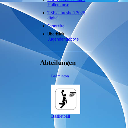
Hallenkurse
TSF-Jahresheft 2025
digital
Fanartikel
Überblick
Jugendangebote
Abteilungen
Badminton
Basketball