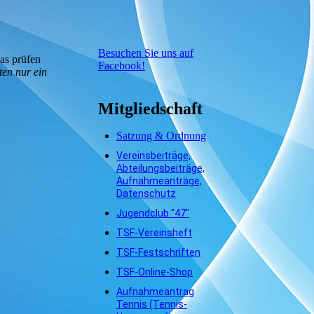
Besuchen Sie uns auf
as prüfen
Facebook!
ten nur ein
Mitgliedschaft
Satzung & Ordnung
Vereinsbeiträge,
Abteilungsbeiträge,
Aufnahmeanträge,
Datenschutz
Jugendclub "47"
TSF-Vereinsheft
TSF-Festschriften
TSF-Online-Shop
Aufnahmeantrag
Tennis (Tennis-