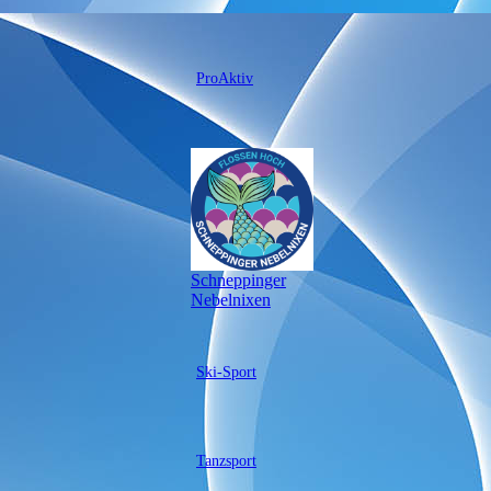
ProAktiv
Schneppinger
Nebelnixen
Ski-Sport
Tanzsport