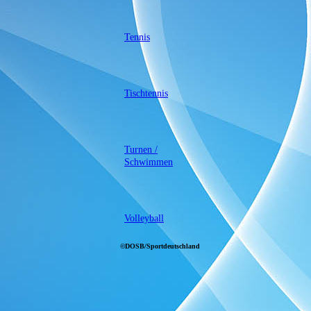
Tennis
Tischtennis
Turnen /
Schwimmen
Volleyball
©DOSB/Sportdeutschland