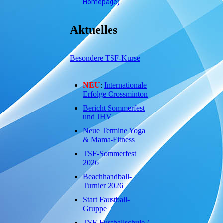
Homepage)
Aktuelles
Besondere TSF-Kurse
NEU
:
Internationale
Erfolge Crossminton
Bericht Sommerfest
und JHV
Neue Termine Yoga
& Mama-Fitness
TSF-Sommerfest
2026
Beachhandball-
Turnier 2026
Start Faustball-
Gruppe
TSF-Fussballschule /