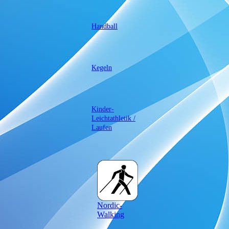
Handball
Kegeln
Kinder-
Leichtathletik /
Laufen
Nordic-
Walking