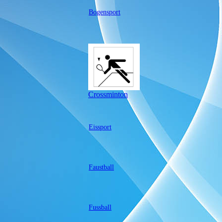
Bogensport
Crossminton
Eissport
Faustball
Fussball