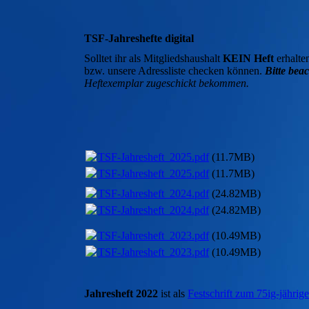
TSF-Jahreshefte digital
Solltet ihr als Mitgliedshaushalt
KEIN Heft
erhalten
bzw. unsere Adressliste checken können.
Bitte beac
Heftexemplar zugeschickt bekommen.
TSF-Jahresheft_2025.pdf
(11.7MB)
TSF-Jahresheft_2025.pdf
(11.7MB)
TSF-Jahresheft_2024.pdf
(24.82MB)
TSF-Jahresheft_2024.pdf
(24.82MB)
TSF-Jahresheft_2023.pdf
(10.49MB)
TSF-Jahresheft_2023.pdf
(10.49MB)
Jahresheft 2022
ist als
Festschrift zum 75ig-jähri