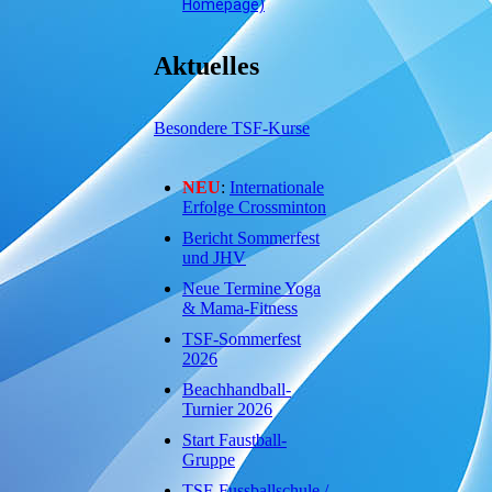
Homepage)
Aktuelles
Besondere TSF-Kurse
NEU
:
Internationale
Erfolge Crossminton
Bericht Sommerfest
und JHV
Neue Termine Yoga
& Mama-Fitness
TSF-Sommerfest
2026
Beachhandball-
Turnier 2026
Start Faustball-
Gruppe
TSF-Fussballschule /