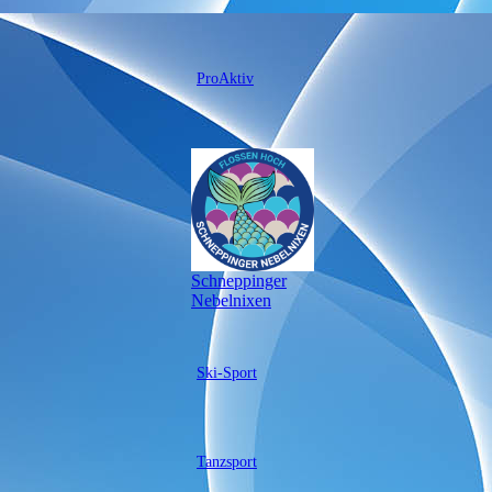
ProAktiv
Schneppinger
Nebelnixen
Ski-Sport
Tanzsport