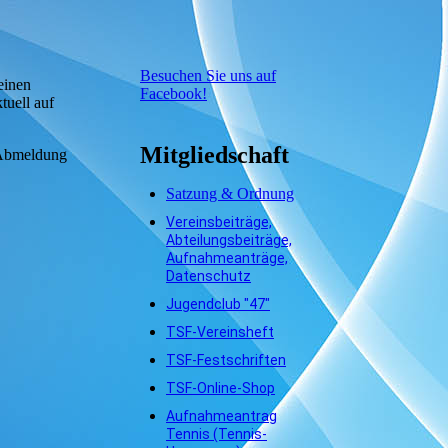
Besuchen Sie uns auf
einen
Facebook!
tuell auf
Mitgliedschaft
e Abmeldung
Satzung & Ordnung
Vereinsbeiträge,
Abteilungsbeiträge,
Aufnahmeanträge,
Datenschutz
Jugendclub "47"
TSF-Vereinsheft
TSF-Festschriften
TSF-Online-Shop
Aufnahmeantrag
Tennis (Tennis-