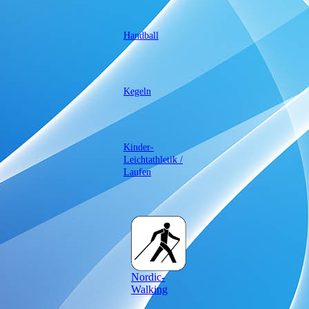
Handball
Kegeln
Kinder-
Leichtathletik /
Laufen
Nordic-
Walking