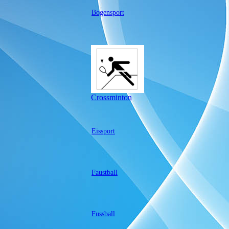
Bogensport
Crossminton
Eissport
Faustball
Fussball