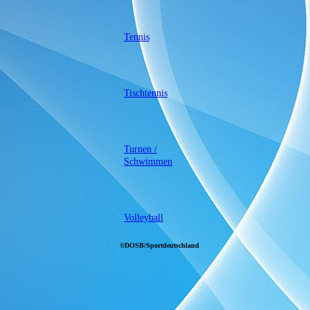
Tennis
Tischtennis
Turnen /
Schwimmen
Volleyball
©DOSB/Sportdeutschland