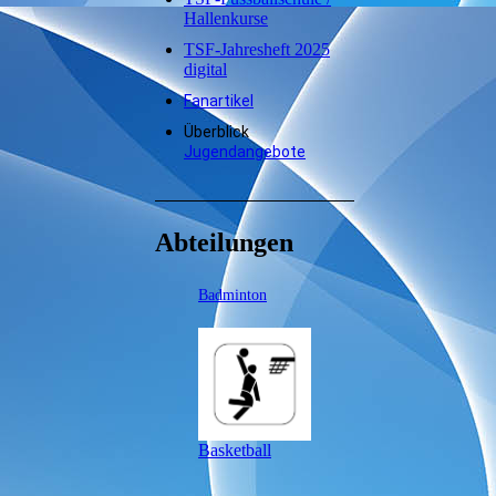
Hallenkurse
TSF-Jahresheft 2025
digital
Fanartikel
Überblick
Jugendangebote
Abteilungen
Badminton
Basketball