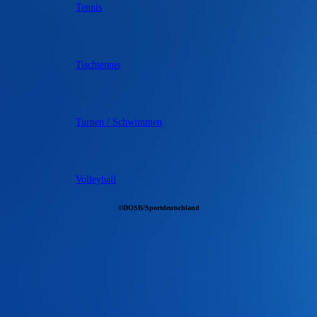
Tennis
Tischtennis
Turnen / Schwimmen
Volleyball
©DOSB/Sportdeutschland