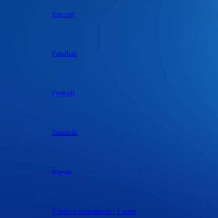
Eissport
Faustball
Fussball
Handball
Kegeln
Kinder-Leichtathletik / Laufen