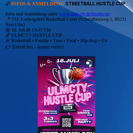
STREETBALL HUSTLE CUP
🏀
INFOS & ANMELDUNG
Infos und Anmeldung unter:
www.ulm-cty.de/hustlecup
📍 TSF Ludwigsfeld Basketball Court (Schwalbenweg 1, 89231
Neu-Ulm)
📅 18. Juli ab 13.45 Uhr
🏀 ULMCTY HUSTLE CUP
🎉 Basketball • Familie • Tanz • Food • Hip-Hop • Eis
👉 Eintritt frei – komm vorbei!