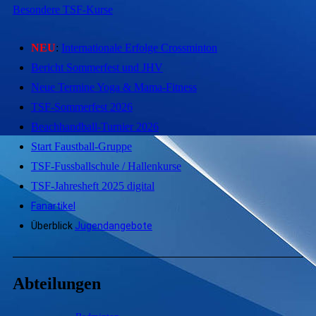
Besondere TSF-Kurse
NEU
:
Internationale Erfolge Crossminton
Bericht Sommerfest und JHV
Neue Termine Yoga & Mama-Fitness
TSF-Sommerfest 2026
Beachhandball-Turnier 2026
Start Faustball-Gruppe
TSF-Fussballschule / Hallenkurse
TSF-Jahresheft 2025 digital
Fanartikel
Überblick
Jugendangebote
Abteilungen